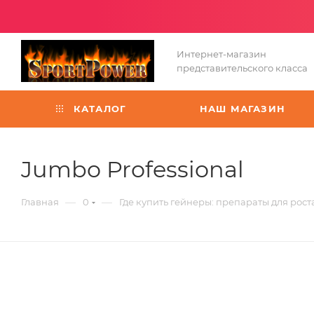
Интернет-магазин
представительского класса
КАТАЛОГ
НАШ МАГАЗИН
Jumbo Professional
—
—
Главная
0
Где купить гейнеры: препараты для рос