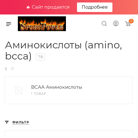
🔥 Сайт продается
Подробнее
0
Аминокислоты (amino,
bcca)
78
0
BCAA Аминокислоты
1 ТОВАР
ФИЛЬТР