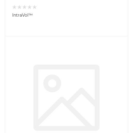
IntraVol™